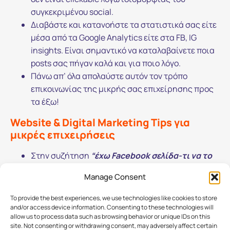
συγκεκριμένου social.
Διαβάστε και κατανοήστε τα στατιστικά σας είτε
μέσα από τα Google Analytics είτε στα FB, IG
insights. Είναι σημαντικό να καταλαβαίνετε ποια
posts σας πήγαν καλά και για ποιο λόγο.
Πάνω απ’ όλα απολαύστε αυτόν τον τρόπο
επικοινωνίας της μικρής σας επιχείρησης προς
τα έξω!
Website & Digital Marketing Tips για
μικρές επιχειρήσεις
Στην συζήτηση
“έχω Facebook σελίδα-τι να το
κάνω το website?”
η απάντηση είναι και θα είναι
Manage Consent
πάντα μία: το website είναι ένα ιδιόκτητο μέσο
που σας ανήκει, το Facebook όχι. Εκτός, αν είστε
To provide the best experiences, we use technologies like cookies to store
ξαδέλφια με τον Mark. Αν δεν είστε επειδή ο Mark
and/or access device information. Consenting to these technologies will
allow us to process data such as browsing behavior or unique IDs on this
μπορεί μια μέρα να σταματήσει λειτουργίες που
site. Not consenting or withdrawing consent, may adversely affect certain