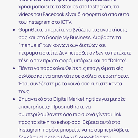
χρησιμοποιείτε τα Stories στο Instagram, τα
videos του Facebook είναι διαφορετικά από αυτά
του Instagram στο IGTV.
Θυμηθείτε μπορείτε να βγάζετε τις αναρτήσεις
σας και στο Google My Business. Διαβάστε τα
“manuals” των κοινωνικών δικτύων και
πειραματιστείτε. Δεν πειράζει αν δεν το πετύχετε
τέλειο την πρώτη φορά, υπάρχει και το “Delete”.
Πάντα να παρακολουθείτε τις επαγγελματικές
σελίδες και να απαντάτε σε σχόλια κι ερωτήσεις.
Έτσι συνδέεστε με το κοινό σας κι είστε κοντά
τους.
Σημαντικό στα Digital Marketing tips για μικρές
επιχειρήσεις: Προσπαθήστε να
συμπεριλαμβάνετε όσο πιο συχνά γίνεται link
προς το site η το eshop σας. Βέβαια αυτό στο
Instagram παρότι μπορείτε να το συμπεριλάβετε
δεν είναι clickable λόγω ιδιομορφίας του