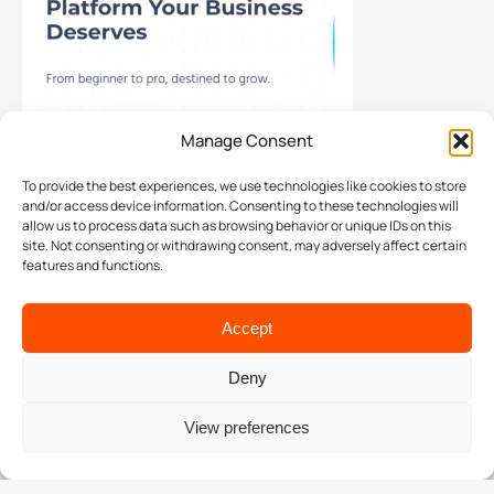
Manage Consent
To provide the best experiences, we use technologies like cookies to store
and/or access device information. Consenting to these technologies will
Google Analytics & Facebook/Instagram
allow us to process data such as browsing behavior or unique IDs on this
Insights
site. Not consenting or withdrawing consent, may adversely affect certain
features and functions.
Αν δεν έχετε ακόμα ενεργοποιημένα τα εργαλεία Digital
Marketing που αφορούν τα δεδομένα των ψηφιακών
Accept
σας μέσων (website, επαγγελματικές σελίδες social)
σταματήστε ότι κάνετε και τηλεφωνήστε στον
Deny
προγραμματιστή σας. Η εγκατάσταση του
Google Tag
View preferences
Manager
& του
Facebook Pixel
είναι απαραίτηση σε
κάθε νέο website ή ηλεκτρονικό κατάστημα από την
πρώτη μέρα λειτουργίας του.