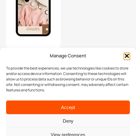
Manage Consent
Πόσο συχνά χρειάζεται να ανανεώνω το
digital marketing πλάνο της επιχείρησης
To provide the best experiences, we use technologies like cookies to store
μου;
and/or access device information. Consenting to these technologies will
allow us to process data such as browsing behavior or unique IDs on this
site. Not consenting or withdrawing consent, may adversely affect certain
Το συνολικό ψηφιακό πλάνο μιας επιχείρησης, που
features and functions.
εξυπηρετεί την στρατηγική της, καλό είναι να
ανανεώνεται μία φορά το τρίμηνο. Επιμέρους πλάνα
Accept
όμως, όπως το πλάνο ψηφιακής διαφήμισης, συχνά
χρειάζονται ανανέωση συχνότερα είτε γιατί δεν
Deny
αποδίδουν όπως περιμέναμε είτε γιατί κάτι έχει
αλλάξει στο Marketing Mix της επιχείρησης (νέα
View preferences